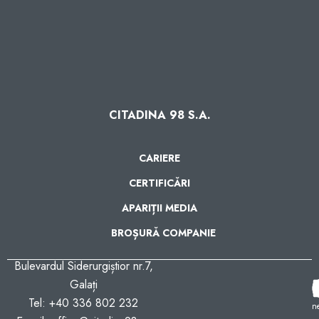
CITADINA 98 S.A.
CARIERE
CERTIFICĂRI
APARIȚII MEDIA
BROȘURĂ COMPANIE
Bulevardul Siderurgiștior nr.7,
Galați
U
Tel: +40 336 802 232
n