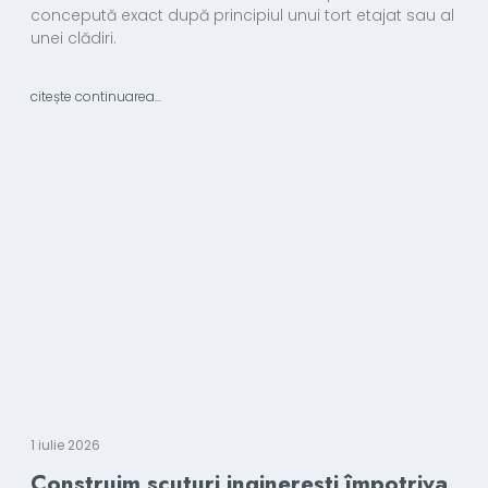
concepută exact după principiul unui tort etajat sau al
unei clădiri.
citește continuarea...
1 iulie 2026
Construim scuturi inginerești împotriva