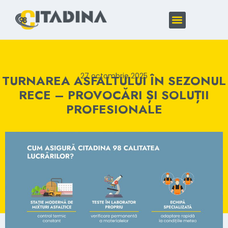
DESPRE COMPANIE
PRODUCTIE MIXTURI ASFALTICE
27 octombrie 2025
TURNAREA ASFALTULUI ÎN SEZONUL
RECE – PROVOCĂRI ȘI SOLUȚII
PROFESIONALE