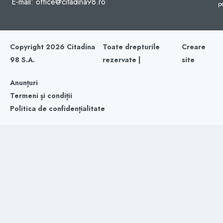
E-mail: office@citadina98.ro
p
Copyright 2026 Citadina
Toate drepturile
Creare
98 S.A.
rezervate |
site
Anunțuri
Termeni și condiții
Politica de confidențialitate